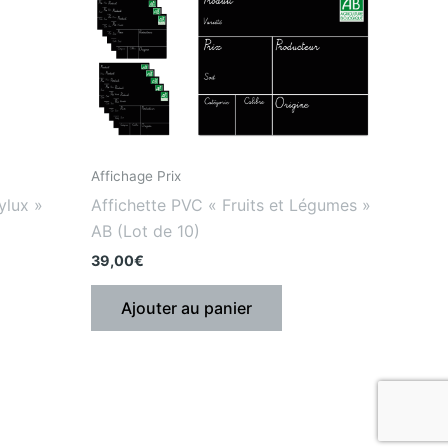
Affichage Prix
ylux »
Affichette PVC « Fruits et Légumes »
AB (Lot de 10)
39,00
€
Ajouter au panier