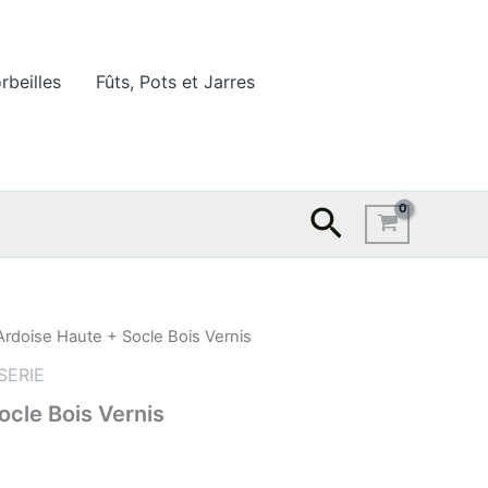
rbeilles
Fûts, Pots et Jarres
Recherche
Ardoise Haute + Socle Bois Vernis
e
SERIE
rix
ocle Bois Vernis
ctuel
st