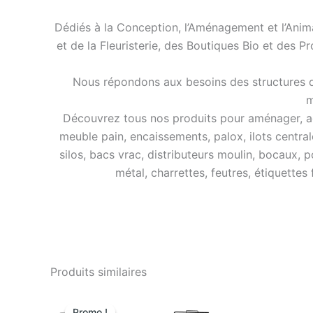
Dédiés à la Conception, l’Aménagement et l’Anim
et de la Fleuristerie, des Boutiques Bio et des P
Nous répondons aux besoins des structures de
m
Découvrez tous nos produits pour aménager, agra
meuble pain, encaissements, palox, ilots central
silos, bacs vrac, distributeurs moulin, bocaux, p
métal, charrettes, feutres, étiquettes
Produits similaires
Le
Le
prix
prix
Promo !
Promo !