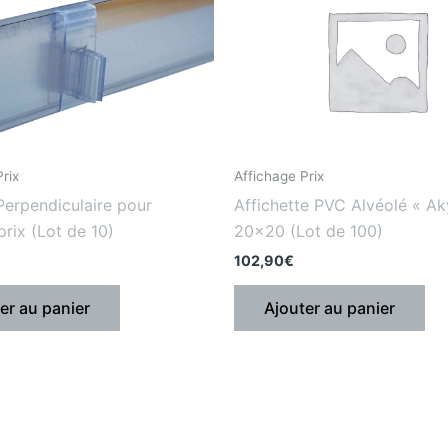
rix
Affichage Prix
Perpendiculaire pour
Affichette PVC Alvéolé « Ak
prix (Lot de 10)
20×20 (Lot de 100)
102,90
€
er au panier
Ajouter au panier