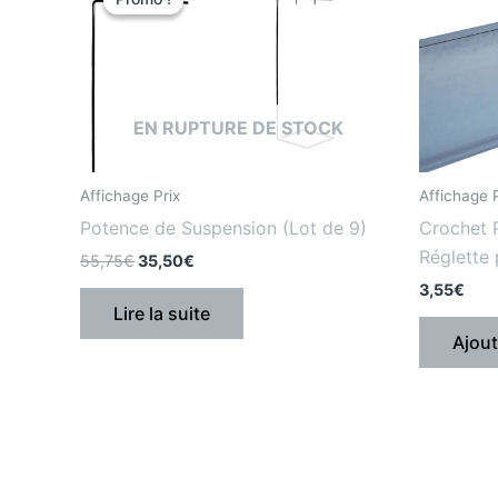
initial
actuel
était
est
:
:
55,75€.
35,50€.
EN RUPTURE DE STOCK
Affichage Prix
Affichage P
Potence de Suspension (Lot de 9)
Crochet 
Réglette 
55,75
€
35,50
€
3,55
€
Lire la suite
Ajout