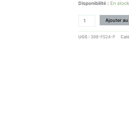
Disponibilité :
En stoc
:
:
20,50€
9
Ajouter au
UGS :
398-FS24-P
Cat