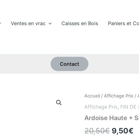
Ventes en vrac
Caisses en Bois
Paniers et Co
Contact
quantité
Accueil
/
Affichage Prix
/ 
Le
L
de
Affichage Prix
,
FIN DE 
Ardoise
prix
p
Haute
Ardoise Haute + S
+
initial
a
Socle
20,50
€
9,50
€
Bois
était
e
Vernis