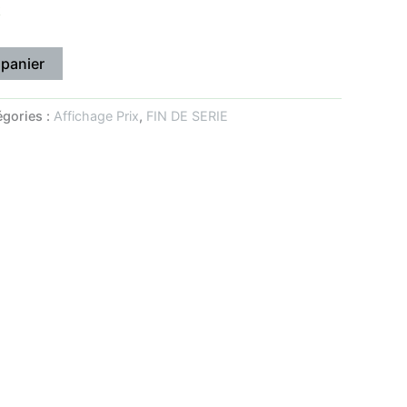
k
.
,50€.
 panier
égories :
Affichage Prix
,
FIN DE SERIE