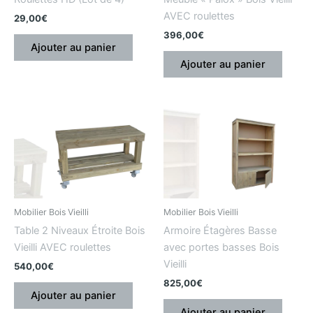
AVEC roulettes
29,00
€
396,00
€
Ajouter au panier
Ajouter au panier
Mobilier Bois Vieilli
Mobilier Bois Vieilli
Table 2 Niveaux Étroite Bois
Armoire Étagères Basse
Vieilli AVEC roulettes
avec portes basses Bois
Vieilli
540,00
€
825,00
€
Ajouter au panier
Ajouter au panier