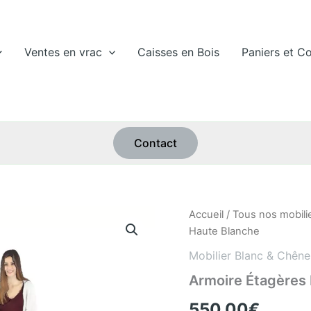
Ventes en vrac
Caisses en Bois
Paniers et Co
Contact
quantité
Accueil
/
Tous nos mobili
de
Haute Blanche
Armoire
Étagères
Mobilier Blanc & Chêne
Bois
Armoire Étagères 
Haute
Blanche
550,00
€