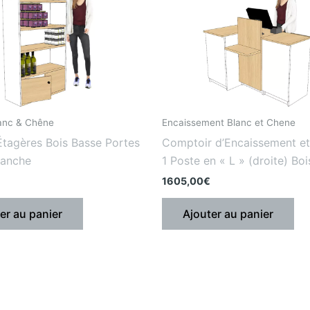
lanc & Chêne
Encaissement Blanc et Chene
Étagères Bois Basse Portes
Comptoir d’Encaissement et 
lanche
1 Poste en « L » (droite) Boi
1605,00
€
er au panier
Ajouter au panier