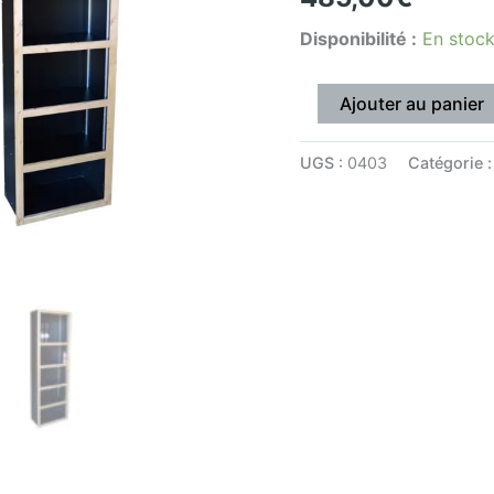
Massif
Disponibilité :
En stoc
Clair
Ajouter au panier
UGS :
0403
Catégorie 