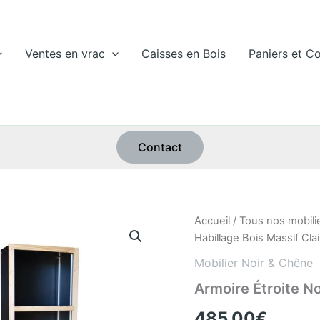
Ventes en vrac
Caisses en Bois
Paniers et Co
Contact
quantité
Accueil
/
Tous nos mobili
de
Habillage Bois Massif Clai
Armoire
Étroite
Mobilier Noir & Chêne
Noire
Armoire Étroite No
+
Habillage
485,00
€
Bois