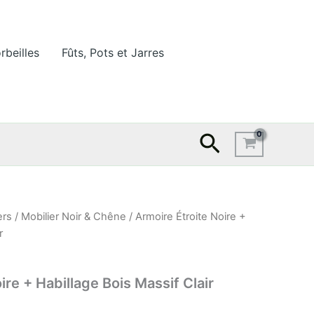
rbeilles
Fûts, Pots et Jarres
Recherche
ers
/
Mobilier Noir & Chêne
/ Armoire Étroite Noire +
r
ire + Habillage Bois Massif Clair