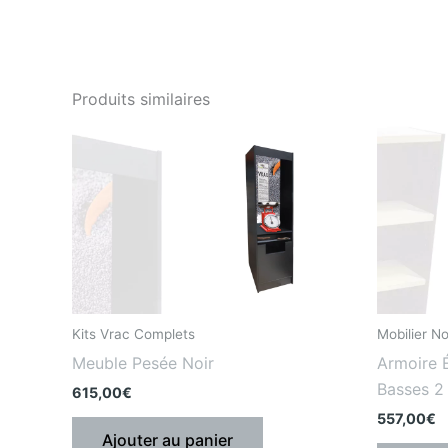
Produits similaires
Kits Vrac Complets
Mobilier N
Meuble Pesée Noir
Armoire 
Basses 2
615,00
€
557,00
€
Ajouter au panier