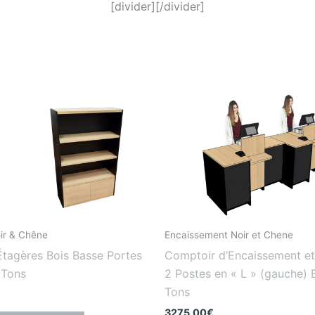
[divider][/divider]
oir & Chêne
Encaissement Noir et Chene
Étagères Bois Basse Portes
Comptoir d’Encaissement et 
 Tons
2 Postes en « L » (gauche) 
Tons
3275,00
€