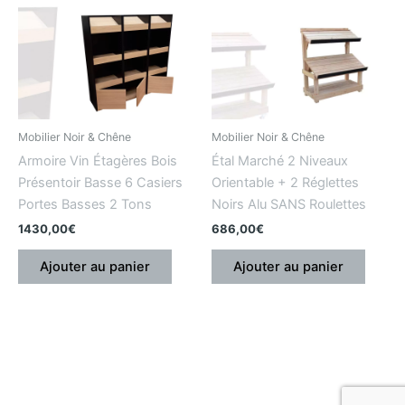
Mobilier Noir & Chêne
Mobilier Noir & Chêne
Armoire Vin Étagères Bois
Étal Marché 2 Niveaux
Présentoir Basse 6 Casiers
Orientable + 2 Réglettes
Portes Basses 2 Tons
Noirs Alu SANS Roulettes
1430,00
€
686,00
€
Ajouter au panier
Ajouter au panier