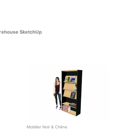
arehouse SketchUp
Mobilier Noir & Chêne