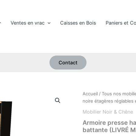
Ventes en vrac
Caisses en Bois
Paniers et Co
Contact
quantité
Accueil
/
Tous nos mobili
de
noire étagères réglables
Armoire
presse
Mobilier Noir & Chêne
haute
Armoire presse ha
noire
battante (LIVRÉ 
étagères
réglables