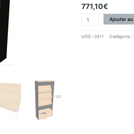
771,10
€
et
porte
battante
Ajouter au
(LIVRÉ
MONTÉ)
UGS :
0811
Catégorie :