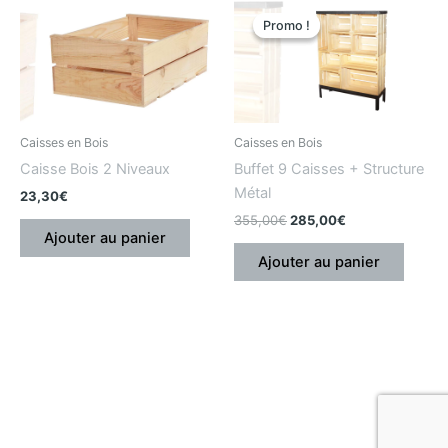
Le
Le
prix
prix
Promo !
Promo !
initial
actuel
était
est
:
:
355,00€.
285,00€.
Caisses en Bois
Caisses en Bois
Caisse Bois 2 Niveaux
Buffet 9 Caisses + Structure
Métal
23,30
€
355,00
€
285,00
€
Ajouter au panier
Ajouter au panier