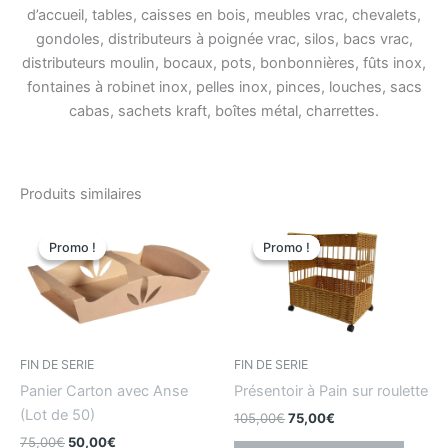
d’accueil, tables, caisses en bois, meubles vrac, chevalets,
gondoles, distributeurs à poignée vrac, silos, bacs vrac,
distributeurs moulin, bocaux, pots, bonbonnières, fûts inox,
fontaines à robinet inox, pelles inox, pinces, louches, sacs
cabas, sachets kraft, boîtes métal, charrettes.
Produits similaires
Le
Le
Le
Le
prix
prix
prix
prix
Promo !
Promo !
Promo !
Promo !
initial
actuel
initial
actuel
était
est
était
est
:
:
:
:
75,00€.
50,00€.
105,00€.
75,00€.
FIN DE SERIE
FIN DE SERIE
Panier Carton avec Anse
Présentoir à Pain sur roulette
(Lot de 50)
105,00
€
75,00
€
75,00
€
50,00
€