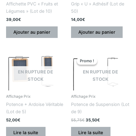
Affichette PVC « Fruits et
Grip « U » Adhésif (Lot de
Légumes » (Lot de 10)
50)
39,00
€
14,00
€
Ajouter au panier
Ajouter au panier
Le
Le
prix
prix
Promo !
Promo !
initial
actuel
était
est
EN RUPTURE DE
EN RUPTURE DE
:
:
STOCK
STOCK
55,75€.
35,50€.
Affichage Prix
Affichage Prix
Potence + Ardoise Véritable
Potence de Suspension (Lot
(Lot de 5)
de 9)
52,00
€
55,75
€
35,50
€
Lire la suite
Lire la suite