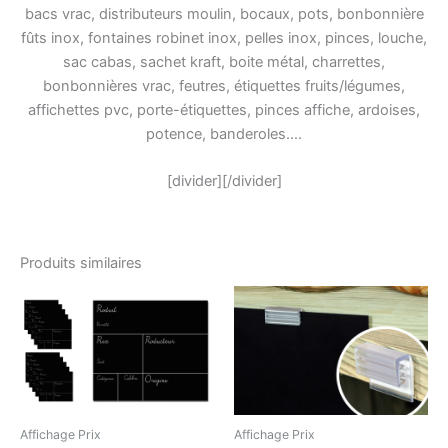
bacs vrac, distributeurs moulin, bocaux, pots, bonbonnière
fûts inox, fontaines robinet inox, pelles inox, pinces, louche,
sac cabas, sachet kraft, boite métal, charrettes,
bonbonnières vrac, feutres, étiquettes fruits/légumes,
affichettes pvc, porte-étiquettes, pinces affiche, ardoises,
potence, banderoles….
[divider][/divider]
Produits similaires
Affichage Prix
Affichage Prix