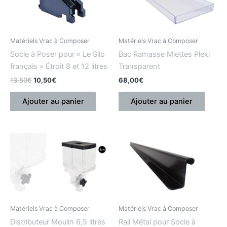
:
:
13,50€.
10,50€.
Matériels Vrac à Composer
Matériels Vrac à Composer
Socle à Poser pour « Le Silo
Bac Ramasse Miettes Plexi
français » Étroit 8 et 12 litres
Transparent
13,50
€
10,50
€
68,00
€
Ajouter au panier
Ajouter au panier
Matériels Vrac à Composer
Matériels Vrac à Composer
Distributeur Moulin 6,5 litres
Rail Métal pour Socle à