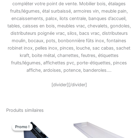
compléter votre point de vente. Mobilier bois, étalages
fruits/légumes, étal surbaissé, armoires vin, meuble pain,
encaissements, palox, ilots centrale, banques d’accueil,
tables, caisses en bois, meubles vrac, chevalets, gondoles,
distributeurs poignée vrac, silos, bacs vrac, distributeurs
moulin, bocaux, pots, bonbonnière fûts inox, fontaines
robinet inox, pelles inox, pinces, louche, sac cabas, sachet
kraft, boite métal, charrettes, feutres, étiquettes
fruits/légumes, affichettes pvc, porte-étiquettes, pinces
affiche, ardoises, potence, banderoles….
[divider][/divider]
Produits similaires
Le
Le
prix
prix
Promo !
Promo !
initial
actuel
était
est