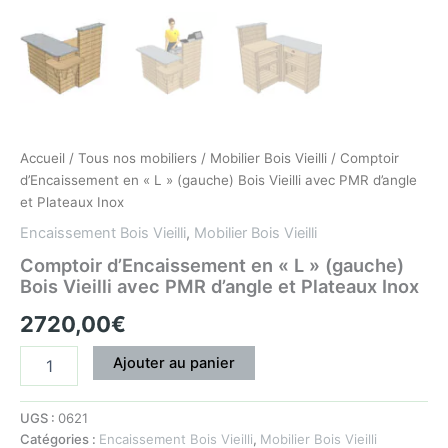
Inox
Accueil
/
Tous nos mobiliers
/
Mobilier Bois Vieilli
/ Comptoir
d’Encaissement en « L » (gauche) Bois Vieilli avec PMR d’angle
et Plateaux Inox
Encaissement Bois Vieilli
,
Mobilier Bois Vieilli
Comptoir d’Encaissement en « L » (gauche)
Bois Vieilli avec PMR d’angle et Plateaux Inox
2720,00
€
Ajouter au panier
UGS :
0621
Catégories :
Encaissement Bois Vieilli
,
Mobilier Bois Vieilli