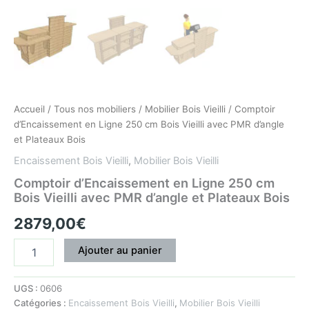
Plateaux
Bois
Accueil
/
Tous nos mobiliers
/
Mobilier Bois Vieilli
/ Comptoir
d’Encaissement en Ligne 250 cm Bois Vieilli avec PMR d’angle
et Plateaux Bois
Encaissement Bois Vieilli
,
Mobilier Bois Vieilli
Comptoir d’Encaissement en Ligne 250 cm
Bois Vieilli avec PMR d’angle et Plateaux Bois
2879,00
€
Ajouter au panier
UGS :
0606
Catégories :
Encaissement Bois Vieilli
,
Mobilier Bois Vieilli