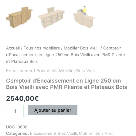
Plateaux
Bois
Accueil
/
Tous nos mobiliers
/
Mobilier Bois Vieilli
/ Comptoir
d’Encaissement en Ligne 250 cm Bois Vieilli avec PMR Pliante
et Plateaux Bois
Encaissement Bois Vieilli
,
Mobilier Bois Vieilli
Comptoir d’Encaissement en Ligne 250 cm
Bois Vieilli avec PMR Pliante et Plateaux Bois
2540,00
€
Ajouter au panier
UGS :
0608
Catégories :
Encaissement Bois Vieilli
,
Mobilier Bois Vieilli