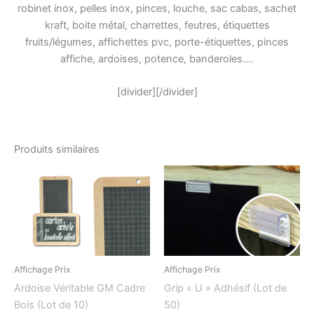
robinet inox, pelles inox, pinces, louche, sac cabas, sachet
kraft, boite métal, charrettes, feutres, étiquettes
fruits/légumes, affichettes pvc, porte-étiquettes, pinces
affiche, ardoises, potence, banderoles….
[divider][/divider]
Produits similaires
Affichage Prix
Affichage Prix
Ardoise Véritable GM Cadre
Grip « U » Adhésif (Lot de
Bois (Lot de 10)
50)