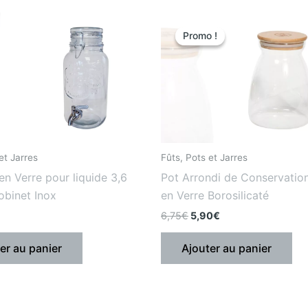
Le
Le
prix
prix
Promo !
Promo !
initial
actuel
était
est
:
:
6,75€.
5,90€.
et Jarres
Fûts, Pots et Jarres
en Verre pour liquide 3,6
Pot Arrondi de Conservation 
Robinet Inox
en Verre Borosilicaté
6,75
€
5,90
€
er au panier
Ajouter au panier