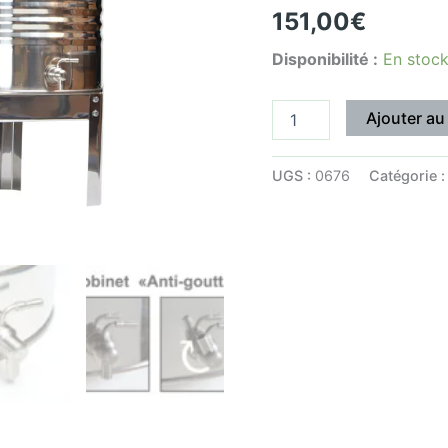
151,00
€
avec
Robinet
Disponibilité :
En stoc
Inox
et
Trépied
Ajouter au
UGS :
0676
Catégorie 