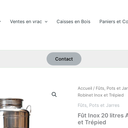
Ventes en vrac
Caisses en Bois
Paniers et Co
Contact
quantité
Accueil
/
Fûts, Pots et Ja
de
Robinet Inox et Trépied
Fût
Inox
Fûts, Pots et Jarres
20
Fût Inox 20 litre
litres
et Trépied
Assemblage
Soudé