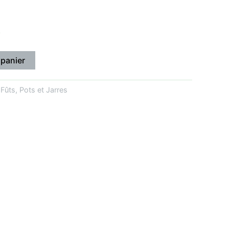
k
 panier
:
Fûts, Pots et Jarres