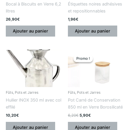
Bocal à Biscuits en Verre 6,2
Étiquettes noires adhésives
litres
et repositionnables
26,90
€
1,96
€
Ajouter au panier
Ajouter au panier
Le
Le
prix
prix
Promo !
Promo !
initial
actuel
était
est
:
:
6,20€.
5,90€.
Fûts, Pots et Jarres
Fûts, Pots et Jarres
Huilier INOX 350 ml avec col
Pot Carré de Conservation
effilé
850 ml en Verre Borosilicaté
10,20
€
6,20
€
5,90
€
Ajouter au panier
Ajouter au panier