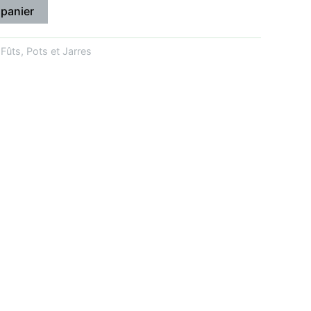
 panier
:
Fûts, Pots et Jarres