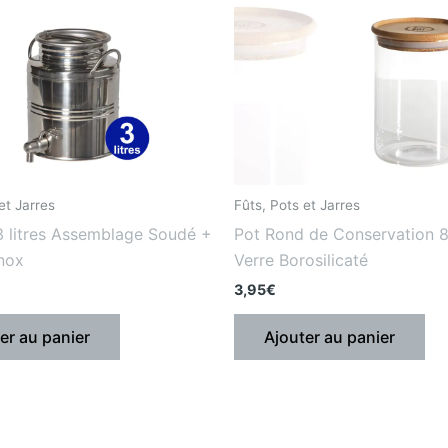
et Jarres
Fûts, Pots et Jarres
3 litres Assemblage Soudé +
Pot Rond de Conservation 
Inox
Verre Borosilicaté
3,95
€
er au panier
Ajouter au panier