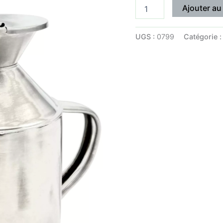
Ajouter au
effilé
UGS :
0799
Catégorie 