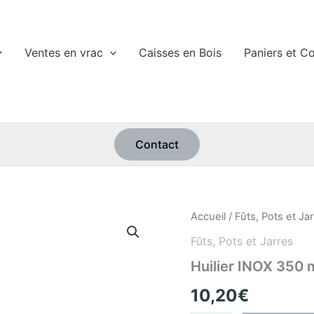
Ventes en vrac
Caisses en Bois
Paniers et Co
Contact
quantité
Accueil
/
Fûts, Pots et Ja
de
Fûts, Pots et Jarres
Huilier
INOX
Huilier INOX 350 m
350
ml
10,20
€
avec
col