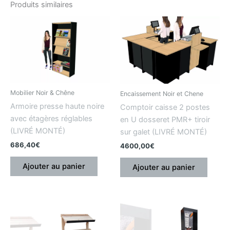
Produits similaires
Mobilier Noir & Chêne
Encaissement Noir et Chene
Armoire presse haute noire
Comptoir caisse 2 postes
avec étagères réglables
en U dosseret PMR+ tiroir
(LIVRÉ MONTÉ)
sur galet (LIVRÉ MONTÉ)
686,40
€
4600,00
€
Ajouter au panier
Ajouter au panier