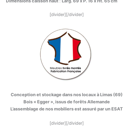
Dimensions caisson haut
:
Larg. 69 x P. 16 x Ht. 65 cm
[divider][/divider]
Conception et stockage dans nos locaux à Limas (69)
Bois « Egger », issus de forêts Allemande
L’assemblage de nos mobiliers est assuré par un ESAT
[divider][/divider]