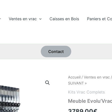
Ventes en vrac
Caisses en Bois
Paniers et Co
Contact
quantité
Accueil
/
Ventes en vrac
de
SUIVANT »
Meuble
Evolu'Vrac
Kits Vrac Complets
651
Meuble Evolu’Vra
"SUIVANT"
3789,00
€