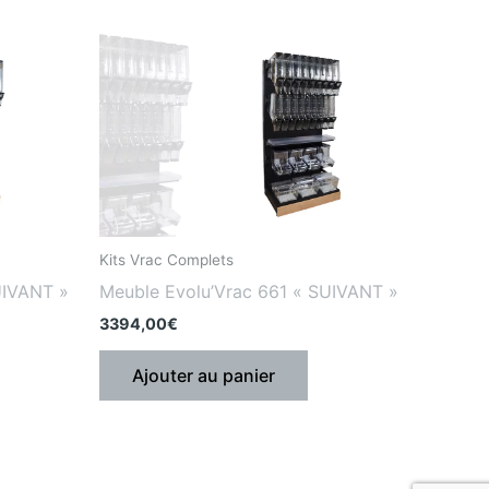
Kits Vrac Complets
UIVANT »
Meuble Evolu’Vrac 661 « SUIVANT »
3394,00
€
Ajouter au panier