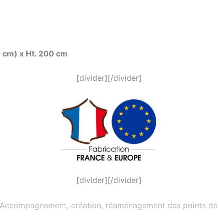
60 cm) x Ht. 200 cm
[divider][/divider]
[divider][/divider]
 Accompagnement, création, réaménagement des points de