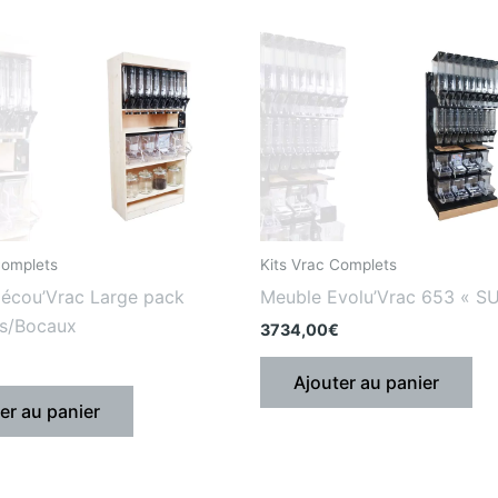
Complets
Kits Vrac Complets
écou’Vrac Large pack
Meuble Evolu’Vrac 653 « S
cs/Bocaux
3734,00
€
Ajouter au panier
er au panier