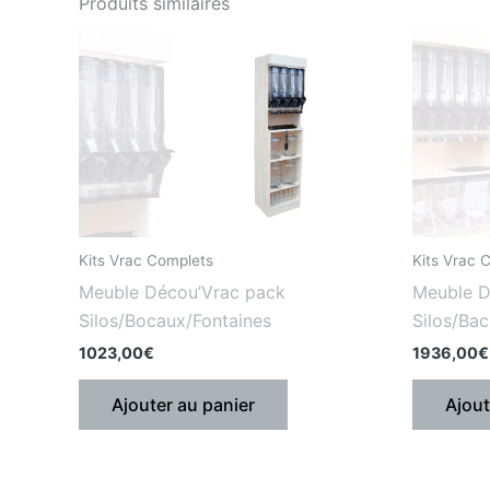
Produits similaires
Kits Vrac Complets
Kits Vrac 
Meuble Décou’Vrac pack
Meuble D
Silos/Bocaux/Fontaines
Silos/Ba
1023,00
€
1936,00
€
Ajouter au panier
Ajout