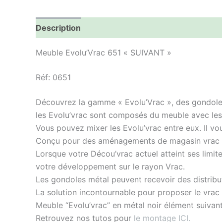
Description
Informations complémentaires
Meuble Evolu’Vrac 651 « SUIVANT »
Réf: 0651
Découvrez la gamme « Evolu’Vrac », des gondoles
les Evolu’vrac sont composés du meuble avec les s
Vous pouvez mixer les Evolu’vrac entre eux. Il vo
Conçu pour des aménagements de magasin vrac o
Lorsque votre Décou’vrac actuel atteint ses limit
votre développement sur le rayon Vrac.
Les gondoles métal peuvent recevoir des distribut
La solution incontournable pour proposer le vrac 
Meuble “Evolu’vrac” en métal noir élément suivan
Retrouvez nos tutos pour
le montage ICI.