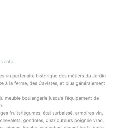
 vente
.
s un partenaire historique des métiers du Jardin
nte à la ferme, des Cavistes, et plus généralement
du meuble boulangerie jusqu’à l’équipement de
e.
es fruits/légumes, étal surbaissé, armoires vin,
 chevalets, gondoles, distributeurs poignée vrac,
ox, pinces, louche, sac cabas, sachet kraft, boite