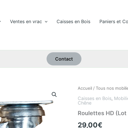
Ventes en vrac
Caisses en Bois
Paniers et Co
Contact
quantité
Accueil
/
Tous nos mobili
de
Caisses en Bois
,
Mobili
Roulettes
Chêne
HD
(Lot
Roulettes HD (Lot
de
4)
29,00
€