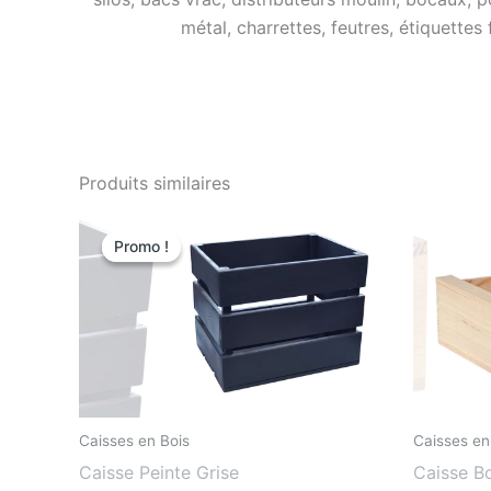
métal, charrettes, feutres, étiquettes
Produits similaires
Le
Le
prix
prix
Promo !
Promo !
initial
actuel
était
est
:
:
24,90€.
9,90€.
Caisses en Bois
Caisses en
Caisse Peinte Grise
Caisse Bo