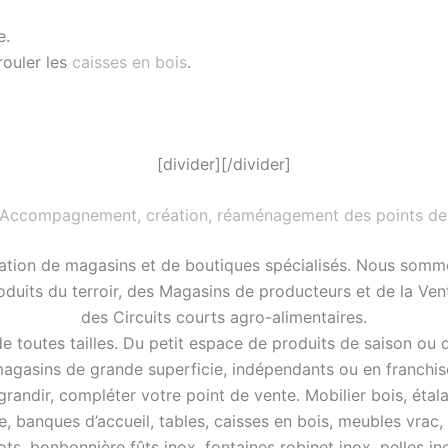
e.
rouler les
caisses en bois
.
[divider][/divider]
 Accompagnement, création, réaménagement des points de
ation de magasins et de boutiques spécialisés. Nous somme
roduits du terroir, des Magasins de producteurs et de la Ve
des Circuits courts agro-alimentaires.
 toutes tailles. Du petit espace de produits de saison ou 
agasins de grande superficie, indépendants ou en franchis
ndir, compléter votre point de vente. Mobilier bois, étalag
e, banques d’accueil, tables, caisses en bois, meubles vrac,
ots, bonbonnière fûts inox, fontaines robinet inox, pelles in