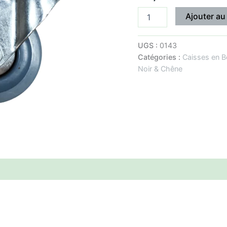
Ajouter au
UGS :
0143
Catégories :
Caisses en B
Noir & Chêne