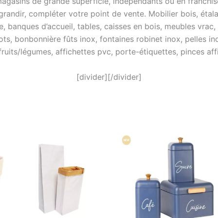
agasins de grande superficie, indépendants ou en franchis
ndir, compléter votre point de vente. Mobilier bois, étalag
e, banques d’accueil, tables, caisses en bois, meubles vrac,
ots, bonbonnière fûts inox, fontaines robinet inox, pelles in
 fruits/légumes, affichettes pvc, porte-étiquettes, pinces a
[divider][/divider]