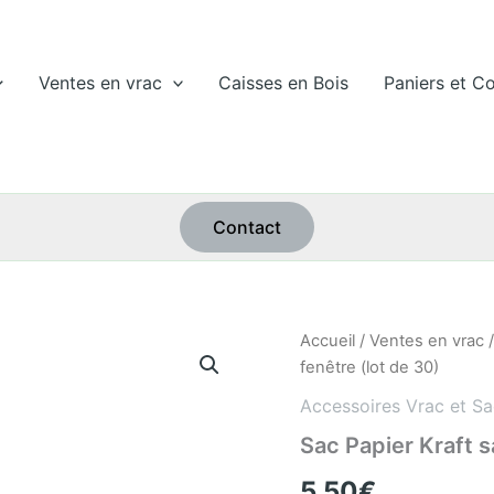
Ventes en vrac
Caisses en Bois
Paniers et Co
Contact
quantité
Accueil
/
Ventes en vrac
de
fenêtre (lot de 30)
Sac
Papier
Accessoires Vrac et Sa
Kraft
Sac Papier Kraft s
sans
fenêtre
5,50
€
(lot