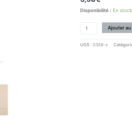
de
Disponibilité :
En stoc
30)
Ajouter au
UGS :
0358-x
Catégori