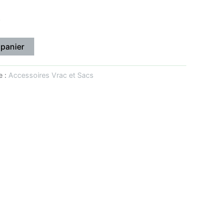
k
 panier
e :
Accessoires Vrac et Sacs