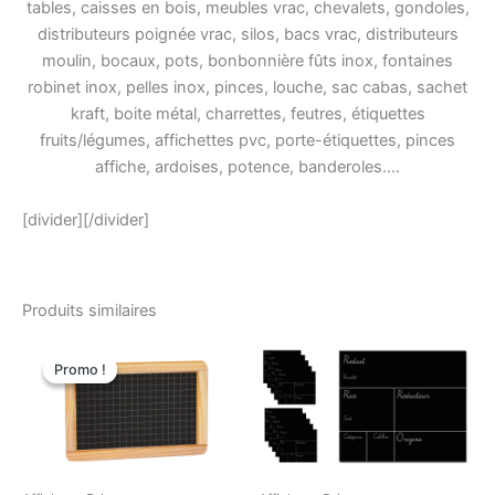
tables, caisses en bois, meubles vrac, chevalets, gondoles,
distributeurs poignée vrac, silos, bacs vrac, distributeurs
moulin, bocaux, pots, bonbonnière fûts inox, fontaines
robinet inox, pelles inox, pinces, louche, sac cabas, sachet
kraft, boite métal, charrettes, feutres, étiquettes
fruits/légumes, affichettes pvc, porte-étiquettes, pinces
affiche, ardoises, potence, banderoles….
[divider][/divider]
Produits similaires
Le
Le
prix
prix
Promo !
Promo !
initial
actuel
était
est
:
:
19,50€.
8,90€.