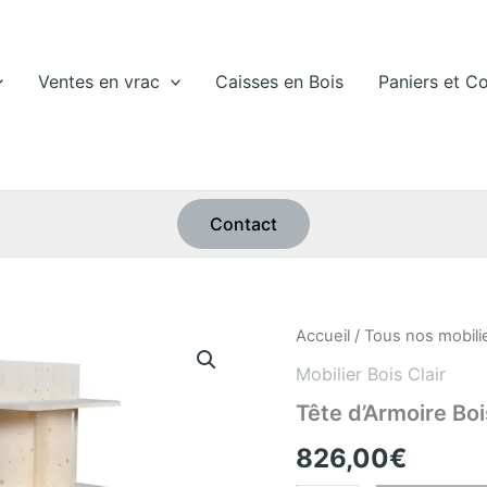
Ventes en vrac
Caisses en Bois
Paniers et Co
Contact
quantité
Accueil
/
Tous nos mobili
de
Mobilier Bois Clair
Tête
d'Armoire
Tête d’Armoire Boi
Bois
Clair
826,00
€