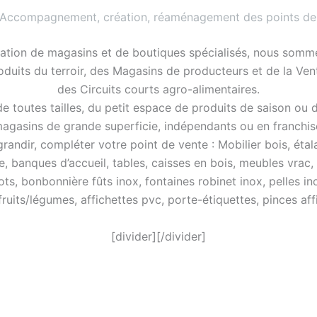
 Accompagnement, création, réaménagement des points de
ation de magasins et de boutiques spécialisés, nous somme
roduits du terroir, des Magasins de producteurs et de la Ve
des Circuits courts agro-alimentaires.
 toutes tailles, du petit espace de produits de saison ou 
agasins de grande superficie, indépendants ou en franchis
ndir, compléter votre point de vente : Mobilier bois, étalag
e, banques d’accueil, tables, caisses en bois, meubles vrac,
ots, bonbonnière fûts inox, fontaines robinet inox, pelles in
 fruits/légumes, affichettes pvc, porte-étiquettes, pinces a
[divider][/divider]