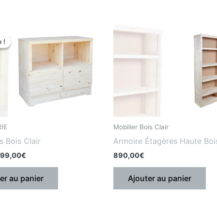
e
Le
rix
prix
 !
 !
nitial
actuel
tait
est
:
95,00€.
299,00€.
RIE
Mobilier Bois Clair
s Bois Clair
Armoire Étagères Haute Bois
99,00
€
890,00
€
er au panier
Ajouter au panier