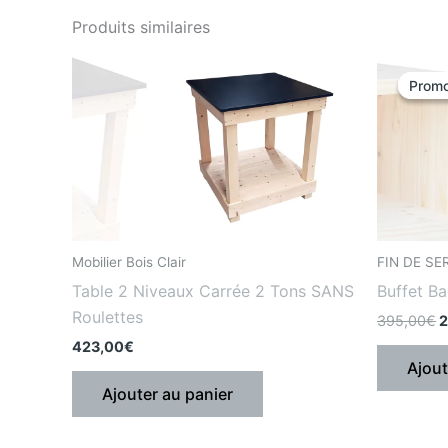
Produits similaires
L
p
Promo
Promo
i
é
:
3
Mobilier Bois Clair
FIN DE SE
Table 2 Niveaux Carrée 2 Tons SANS
Buffet Ba
Roulettes
395,00
€
2
423,00
€
Ajout
Ajouter au panier