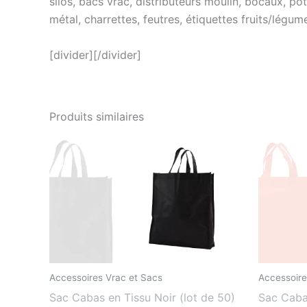
silos, bacs vrac, distributeurs moulin, bocaux, pot
métal, charrettes, feutres, étiquettes fruits/légu
[divider][/divider]
Produits similaires
Accessoires Vrac et Sacs
Accessoire
Sac Cabas en Tissu Noir (lot de 50)
Sac Caba