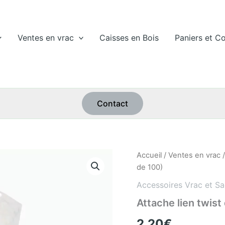
Ventes en vrac
Caisses en Bois
Paniers et Co
Contact
quantité
Accueil
/
Ventes en vrac
de
de 100)
Attache
lien
Accessoires Vrac et Sa
twist
Attache lien twist
doré
(lot
2,20
€
de