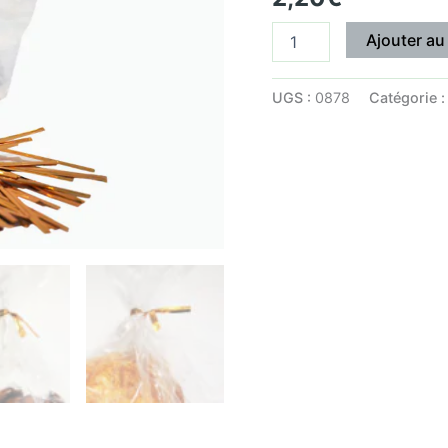
100)
Ajouter au
UGS :
0878
Catégorie 