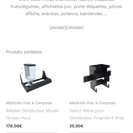
fruits/légumes, affichettes pvc, porte-étiquettes, pinces
affiche, ardoises, potence, banderoles….
[divider][/divider]
Produits similaires
Matériels Vrac à Composer
Matériels Vrac à Composer
Râtelier Distributeur Moulin
Sabot Métal pour
Niveau Haut
Distributeur Poignée 8 litres
178,00
€
25,00
€