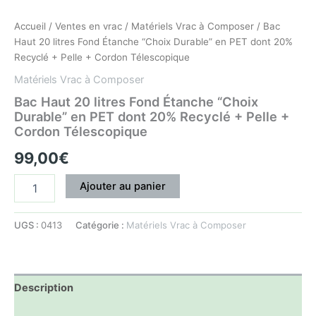
Recyclé
+
Accueil
/
Ventes en vrac
/
Matériels Vrac à Composer
/ Bac
Pelle
Haut 20 litres Fond Étanche “Choix Durable” en PET dont 20%
+
Recyclé + Pelle + Cordon Télescopique
Cordon
Matériels Vrac à Composer
Télescopique
Bac Haut 20 litres Fond Étanche “Choix
Durable” en PET dont 20% Recyclé + Pelle +
Cordon Télescopique
99,00
€
Ajouter au panier
UGS :
0413
Catégorie :
Matériels Vrac à Composer
Description
Informations complémentaires