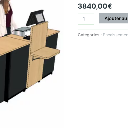
3840,00
€
avec
dosseret
+
Ajouter au
arche
PMR
droite
Catégories :
Encaissement