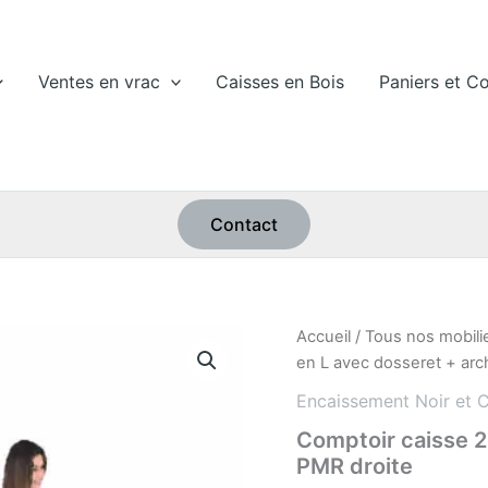
Ventes en vrac
Caisses en Bois
Paniers et Co
Contact
quantité
Accueil
/
Tous nos mobili
de
en L avec dosseret + arc
Comptoir
caisse
Encaissement Noir et 
2
Comptoir caisse 2
postes
PMR droite
en
L