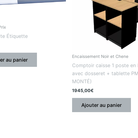
rix
rte Étiquette
Encaissement Noir et Chene
er au panier
Comptoir caisse 1 poste en 
avec dosseret + tablette P
MONTÉ)
1945,00
€
Ajouter au panier