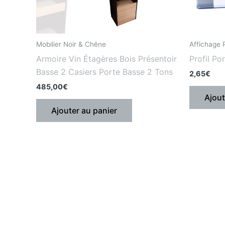
Mobilier Noir & Chêne
Affichage P
Armoire Vin Étagères Bois Présentoir
Profil Po
Basse 2 Casiers Porte Basse 2 Tons
2,65
€
485,00
€
Ajout
Ajouter au panier