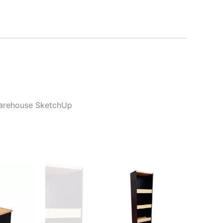
Warehouse SketchUp