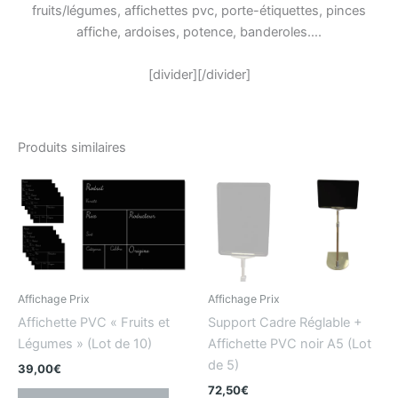
fruits/légumes, affichettes pvc, porte-étiquettes, pinces
affiche, ardoises, potence, banderoles….
[divider][/divider]
Produits similaires
Affichage Prix
Affichage Prix
Affichette PVC « Fruits et
Support Cadre Réglable +
Légumes » (Lot de 10)
Affichette PVC noir A5 (Lot
de 5)
39,00
€
72,50
€