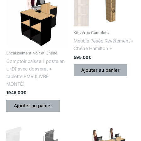
Kits Vrac Complets
Meuble Pesée Revêtement «
Chêne Hamilton »
Encaissement Noir et Chene
595,00
€
Comptoir caisse 1 poste en
L (D) avec dosseret +
Ajouter au panier
tablette PMR (LIVRÉ
MONTÉ)
1945,00
€
Ajouter au panier