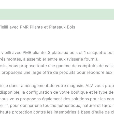
illi avec PMR Pliante et Plateaux Bois
ieilli avec PMR pliante, 3 plateaux bois et 1 casquette bois 
és montés, à assembler entre eux (visserie fourni).
asin, vous propose toute une gamme de comptoirs de caisse
 proposons une large offre de produits pour répondre aux 
tielle dans l’aménagement de votre magasin. ALV vous prop
 disponible, la configuration de votre boutique et le type d
s, nous vous proposons également des solutions pour les no
lli”, pour donner une touche authentique, naturel et terroir
e haute protection contre les intempéries à base d’huile de c