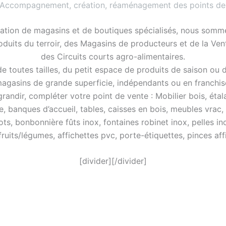
 Accompagnement, création, réaménagement des points de
ation de magasins et de boutiques spécialisés, nous somme
roduits du terroir, des Magasins de producteurs et de la Ve
des Circuits courts agro-alimentaires.
 toutes tailles, du petit espace de produits de saison ou 
agasins de grande superficie, indépendants ou en franchis
ndir, compléter votre point de vente : Mobilier bois, étalag
e, banques d’accueil, tables, caisses en bois, meubles vrac,
ots, bonbonnière fûts inox, fontaines robinet inox, pelles in
 fruits/légumes, affichettes pvc, porte-étiquettes, pinces a
[divider][/divider]