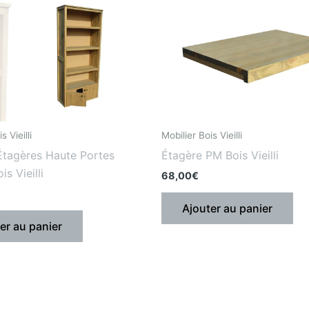
s Vieilli
Mobilier Bois Vieilli
Étagères Haute Portes
Étagère PM Bois Vieilli
s Vieilli
68,00
€
Ajouter au panier
er au panier