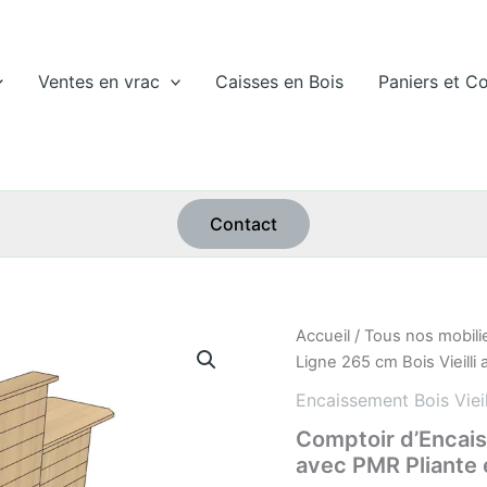
Ventes en vrac
Caisses en Bois
Paniers et Co
Contact
quantité
Accueil
/
Tous nos mobili
de
Ligne 265 cm Bois Vieilli
Comptoir
d'Encaissement
Encaissement Bois Vieil
en
Comptoir d’Encais
Ligne
avec PMR Pliante 
265
cm