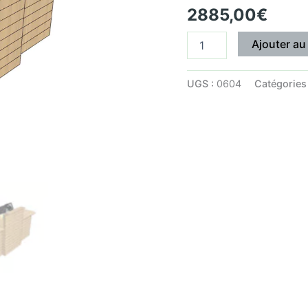
2885,00
€
Bois
Vieilli
avec
Ajouter au
PMR
Pliante
et
UGS :
0604
Catégories
Plateaux
Bois