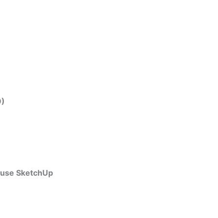
9)
ouse SketchUp