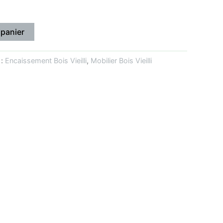
 panier
 :
Encaissement Bois Vieilli
,
Mobilier Bois Vieilli