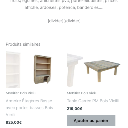
fruits/légumes, affichettes pvc, porte-étiquettes, pinces
affiche, ardoises, potence, banderoles….
[divider][/divider]
Produits similaires
Mobilier Bois Vieilli
Mobilier Bois Vieilli
Armoire Étagères Basse
Table Carrée PM Bois Vieilli
avec portes basses Bois
219,00
€
Vieilli
Ajouter au panier
825,00
€