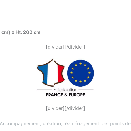
60 cm) x Ht. 200 cm
[divider][/divider]
[divider][/divider]
 Accompagnement, création, réaménagement des points de