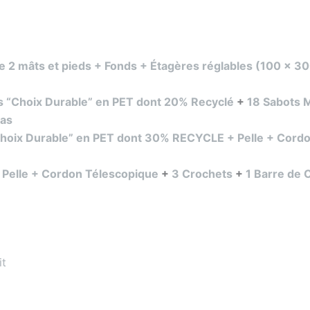
ure 2 mâts et pieds + Fonds + Étagères réglables (100 x
res “Choix Durable” en PET dont 20% Recyclé
+
18 Sabots 
Bas
“Choix Durable” en PET dont 30% RECYCLE + Pelle + Cord
+ Pelle + Cordon Télescopique
+
3 Crochets
+
1 Barre de
it