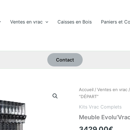
Ventes en vrac
Caisses en Bois
Paniers et Co
Contact
quantité
Accueil
/
Ventes en vrac
de
“DÉPART”
Meuble
Evolu'Vrac
Kits Vrac Complets
660
Meuble Evolu’Vra
“DÉPART”
3429,00
€