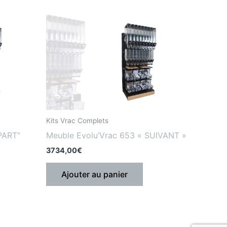
Kits Vrac Complets
PART”
Meuble Evolu’Vrac 653 « SUIVANT »
3734,00
€
Ajouter au panier