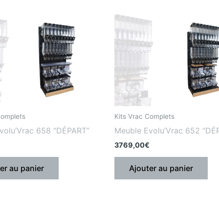
Complets
Kits Vrac Complets
volu’Vrac 658 “DÉPART”
Meuble Evolu’Vrac 652 “DÉ
€
3769,00
€
er au panier
Ajouter au panier