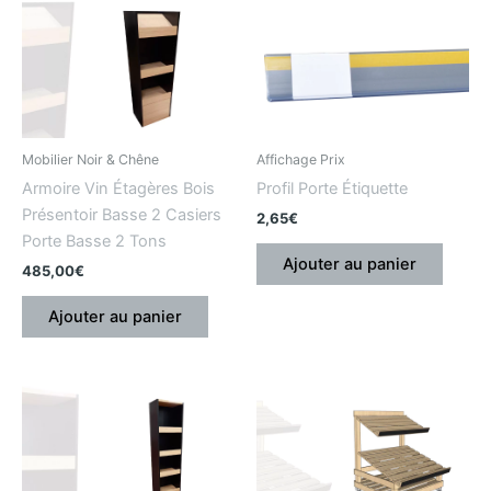
Mobilier Noir & Chêne
Affichage Prix
Armoire Vin Étagères Bois
Profil Porte Étiquette
Présentoir Basse 2 Casiers
2,65
€
Porte Basse 2 Tons
Ajouter au panier
485,00
€
Ajouter au panier