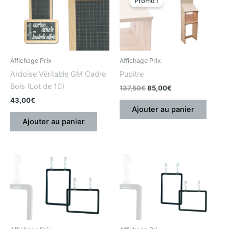
Promo !
initial
actuel
était
est
:
:
137,50€.
85,00€.
Affichage Prix
Affichage Prix
Ardoise Véritable GM Cadre
Pupitre
Bois (Lot de 10)
137,50
€
85,00
€
43,00
€
Ajouter au panier
Ajouter au panier