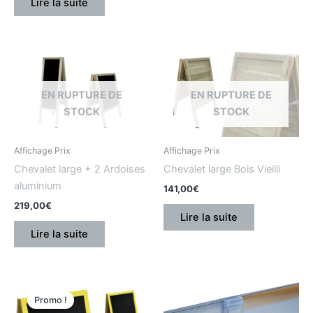
Lire la suite
EN RUPTURE DE
EN RUPTURE DE
STOCK
STOCK
Affichage Prix
Affichage Prix
Chevalet large + 2 Ardoises
Chevalet large Bois Vieilli
aluminium
141,00
€
219,00
€
Lire la suite
Lire la suite
Le
Le
prix
prix
Promo !
initial
actuel