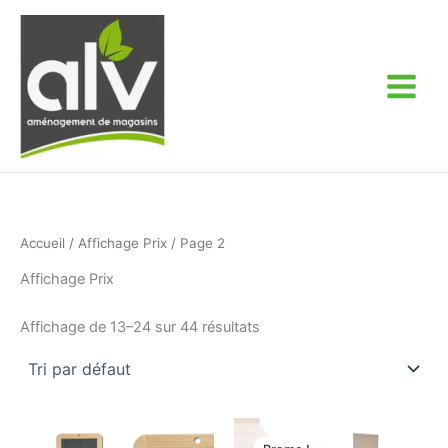
Aller
au
contenu
Accueil
/
Affichage Prix
/ Page 2
Affichage Prix
Affichage de 13–24 sur 44 résultats
Le
Le
prix
prix