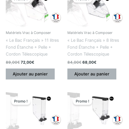
initial
actuel
initial
actuel
était
est
était
est
:
:
:
:
89,00€.
72,00€.
84,00€.
68,00€.
Matériels Vrac à Composer
Matériels Vrac à Composer
« Le Bac Français » 11 litres
« Le Bac Français » 8 litres
Fond Étanche + Pelle +
Fond Étanche + Pelle +
Cordon Télescopique
Cordon Télescopique
89,00
€
72,00
€
84,00
€
68,00
€
Ajouter au panier
Ajouter au panier
Le
Le
Le
Le
prix
prix
prix
prix
Promo !
Promo !
initial
actuel
initial
actuel
était
est
était
est
:
:
:
:
106,00€.
79,00€.
94,00€.
88,00€.