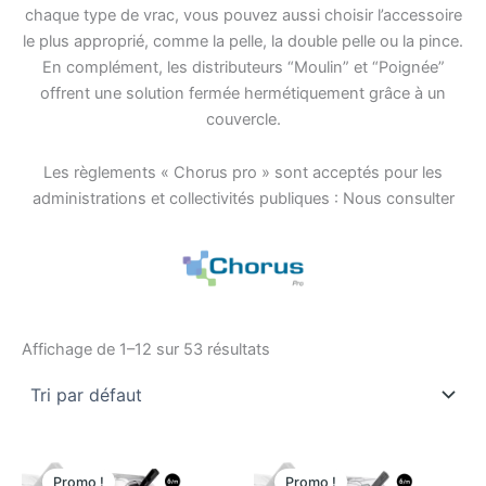
chaque type de vrac, vous pouvez aussi choisir l’accessoire
le plus approprié, comme la pelle, la double pelle ou la pince.
En complément, les distributeurs “Moulin” et “Poignée”
offrent une solution fermée hermétiquement grâce à un
couvercle.
Les règlements « Chorus pro » sont acceptés pour les
administrations et collectivités publiques : Nous consulter
Affichage de 1–12 sur 53 résultats
Le
Le
Le
Le
prix
prix
prix
prix
Promo !
Promo !