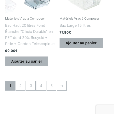
Matériels Vrac à Composer
Matériels Vrac à Composer
Bac Haut 20 litres Fond
Bac Large 15 litres
Étanche “Choix Durable” en
77,80
€
PET dont 20% Recyclé +
Ajouter au panier
Pelle + Cordon Télescopique
99,00
€
Ajouter au panier
1
2
3
4
5
→