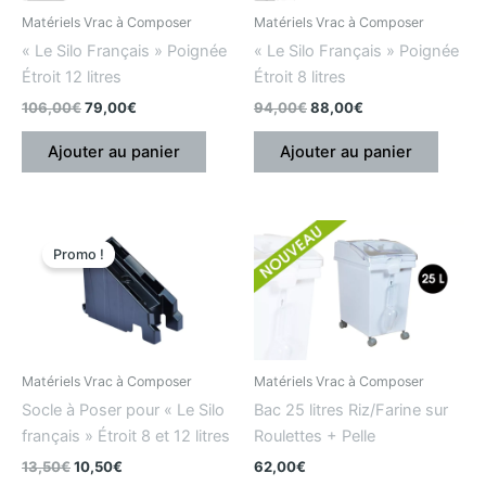
Matériels Vrac à Composer
Matériels Vrac à Composer
« Le Silo Français » Poignée
« Le Silo Français » Poignée
Étroit 12 litres
Étroit 8 litres
106,00
€
79,00
€
94,00
€
88,00
€
Ajouter au panier
Ajouter au panier
Le
Le
prix
prix
Promo !
initial
actuel
était
est
:
:
13,50€.
10,50€.
Matériels Vrac à Composer
Matériels Vrac à Composer
Socle à Poser pour « Le Silo
Bac 25 litres Riz/Farine sur
français » Étroit 8 et 12 litres
Roulettes + Pelle
13,50
€
10,50
€
62,00
€