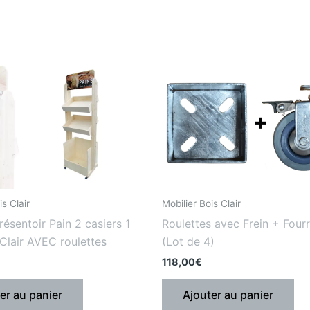
is Clair
Mobilier Bois Clair
ésentoir Pain 2 casiers 1
Roulettes avec Frein + Four
Clair AVEC roulettes
(Lot de 4)
118,00
€
er au panier
Ajouter au panier