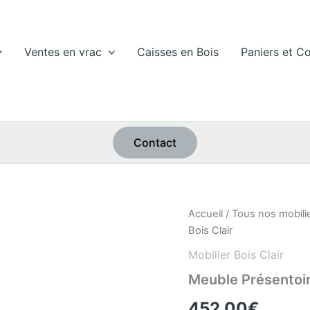
Ventes en vrac
Caisses en Bois
Paniers et Co
Contact
quantité
Accueil
/
Tous nos mobili
de
Bois Clair
Meuble
Présentoir
Mobilier Bois Clair
4
Meuble Présentoir 
Casiers
Bois
452,00
€
Clair