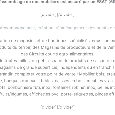
’assemblage de nos mobiliers est assuré par un ESAT (6
[divider][/divider]
 Accompagnement, création, réaménagement des points de
ation de magasins et de boutiques spécialisés, nous somme
roduits du terroir, des Magasins de producteurs et de la Ve
des Circuits courts agro-alimentaires.
 toutes tailles, du petit espace de produits de saison ou 
agasins de grande superficie, indépendants ou en franchis
ndir, compléter votre point de vente : Mobilier bois, étalag
e, banques d’accueil, tables, caisses en bois, meubles vrac,
ots, bonbonnière fûts inox, fontaines robinet inox, pelles in
 fruits/légumes, affichettes pvc, porte-étiquettes, pinces a
[divider][/divider]